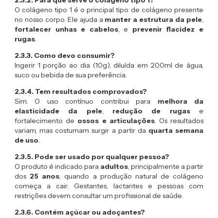
2.3.2. Para que serve o colágeno tipo 1?
O colágeno tipo 1 é o principal tipo de colágeno presente
no nosso corpo. Ele ajuda a
manter a estrutura da pele
,
fortalecer unhas e cabelos
, e
prevenir flacidez e
rugas
.
2.3.3. Como devo consumir?
Ingerir 1 porção ao dia (10g), diluída em 200ml de água,
suco ou bebida de sua preferência.
2.3.4. Tem resultados comprovados?
Sim. O uso contínuo contribui para
melhora da
elasticidade da pele
,
redução de rugas
e
fortalecimento de
ossos e articulações
. Os resultados
variam, mas costumam surgir a partir da
quarta semana
de uso
.
2.3.5. Pode ser usado por qualquer pessoa?
O produto é indicado para
adultos
, principalmente a partir
dos
25 anos
, quando a produção natural de colágeno
começa a cair. Gestantes, lactantes e pessoas com
restrições devem consultar um profissional de saúde.
2.3.6. Contém açúcar ou adoçantes?