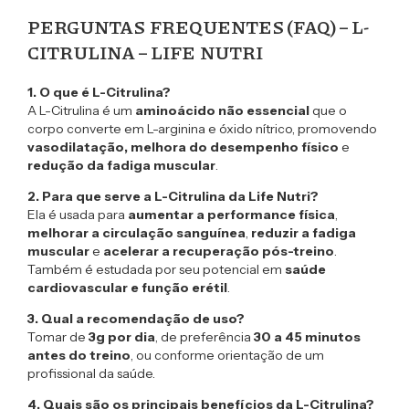
PERGUNTAS FREQUENTES (FAQ) – L-
CITRULINA – LIFE NUTRI
1. O que é L-Citrulina?
A L-Citrulina é um
aminoácido não essencial
que o
corpo converte em L-arginina e óxido nítrico, promovendo
vasodilatação, melhora do desempenho físico
e
redução da fadiga muscular
.
2. Para que serve a L-Citrulina da Life Nutri?
Ela é usada para
aumentar a performance física
,
melhorar a circulação sanguínea
,
reduzir a fadiga
muscular
e
acelerar a recuperação pós-treino
.
Também é estudada por seu potencial em
saúde
cardiovascular e função erétil
.
3. Qual a recomendação de uso?
Tomar de
3g por dia
, de preferência
30 a 45 minutos
antes do treino
, ou conforme orientação de um
profissional da saúde.
4. Quais são os principais benefícios da L-Citrulina?