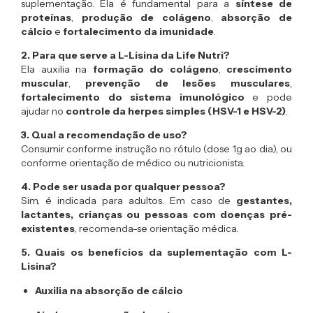
suplementação. Ela é fundamental para a
síntese de
proteínas
,
produção de colágeno
,
absorção de
cálcio
e
fortalecimento da imunidade
.
2. Para que serve a L-Lisina da Life Nutri?
Ela auxilia na
formação do colágeno
,
crescimento
muscular
,
prevenção de lesões musculares
,
fortalecimento do sistema imunológico
e pode
ajudar no
controle da herpes simples (HSV-1 e HSV-2)
.
3. Qual a recomendação de uso?
Consumir conforme instrução no rótulo (dose 1g ao dia), ou
conforme orientação de médico ou nutricionista.
4. Pode ser usada por qualquer pessoa?
Sim, é indicada para adultos. Em caso de
gestantes,
lactantes, crianças ou pessoas com doenças pré-
existentes
, recomenda-se orientação médica.
5. Quais os benefícios da suplementação com L-
Lisina?
Auxilia na absorção de cálcio