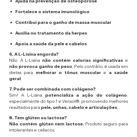
Ajuda na prevenção de osteoporose
Fortalece o sistema imunológico
Contribui para o ganho de massa muscular
Auxilia no tratamento da herpes
Apoia a saúde da pele e cabelos
6. A L-Lisina engorda?
Não. A L-Lisina
não contém calorias significativas
e
não provoca ganho de peso
. Pelo contrário, é usada em
dietas para
melhorar o tônus muscular
e
a saúde
geral
.
7. Pode ser combinada com colágeno?
Sim! A L-Lisina
potencializa a ação do colágeno
,
especialmente do tipo 1 e Verisol®, promovendo melhores
resultados para
pele, unhas, cabelo e articulações
.
8. Tem glúten ou lactose?
Não contém glúten nem lactose.
Produto seguro para
intolerantes e celíacos.