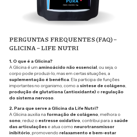
PERGUNTAS FREQUENTES (FAQ) –
GLICINA – LIFE NUTRI
1. O que é a Glicina?
A Glicina é um
aminoácido não essencial
, ou seja, o
corpo pode produzi-lo, mas em certas situações, a
suplementação é benéfica
. Ela participa de funções
importantes no organismo, como a
síntese de colágeno
,
produção de glutationa (antioxidante)
e
regulação
do sistema nervoso
.
2. Para que serve a Glicina da Life Nutri?
A Glicina auxilia na
formação de colágeno
, melhora o
sono
, reduz o
estresse oxidativo
, contribui para a
saúde
das articulações
e atua como
neurotransmissor
inibitório
, promovendo
relaxamento e bem-estar